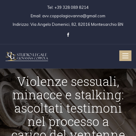
Tel:
+39 328 089 8214
Email:
avv.coppolagiovanna@gmail.com
Indirizzo:
Via Angelo Domenici, 82, 82016 Montesarchio BN
Toggle
naviga
Violenze sessuali,
minacce e stalking:
ascoltati testimoni
nel processo a
carico del ventenne