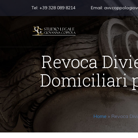
Tel:
+39 328 089 8214
Email:
avv.coppolagio
Revoca Divi
Domiciliari 
Home
»
Revoca Divie