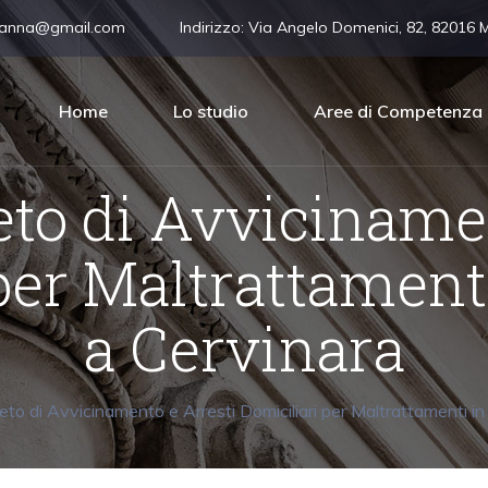
vanna@gmail.com
Indirizzo:
Via Angelo Domenici, 82, 82016 
Home
Lo studio
Aree di Competenza
eto di Avvicinamen
per Maltrattament
a Cervinara
to di Avvicinamento e Arresti Domiciliari per Maltrattamenti in