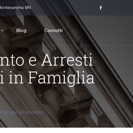
Montesarchio BN
Blog
Contatti
to e Arresti
i in Famiglia
 Famiglia a Cervinara