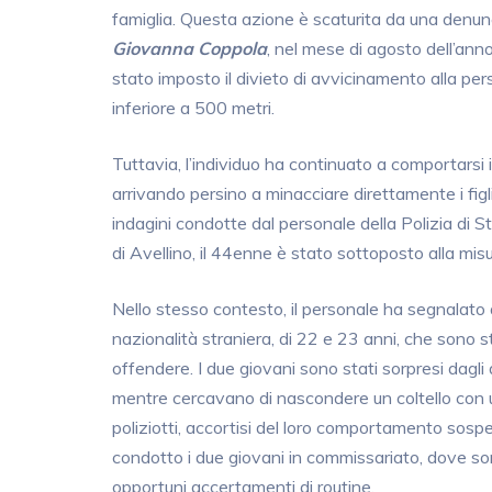
famiglia. Questa azione è scaturita da una denunc
Giovanna Coppola
, nel mese di agosto dell’ann
stato imposto il divieto di avvicinamento alla pe
inferiore a 500 metri.
Tuttavia, l’individuo ha continuato a comportarsi
arrivando persino a minacciare direttamente i figl
indagini condotte dal personale della Polizia di S
di Avellino, il 44enne è stato sottoposto alla misur
Nello stesso contesto, il personale ha segnalato a
nazionalità straniera, di 22 e 23 anni, che sono st
offendere. I due giovani sono stati sorpresi dagli a
mentre cercavano di nascondere un coltello con una
poliziotti, accortisi del loro comportamento sos
condotto i due giovani in commissariato, dove sono
opportuni accertamenti di routine.