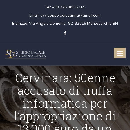
Tel:
+39 328 089 8214
Email:
avv.coppolagiovanna@gmail.com
Indirizzo:
Via Angelo Domenici, 82, 82016 Montesarchio BN
Toggle
naviga
Cervinara: 50enne
accusato di truffa
informatica per
l’appropriazione di
13.000 euro da un