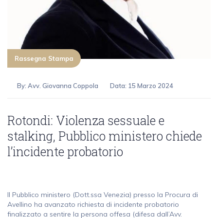
Rassegna Stampa
By:
Avv. Giovanna Coppola
Data: 15 Marzo 2024
Rotondi: Violenza sessuale e
stalking, Pubblico ministero chiede
l’incidente probatorio
Il Pubblico ministero (Dott.ssa Venezia) presso la Procura di
Avellino ha avanzato richiesta di incidente probatorio
finalizzato a sentire la persona offesa (difesa dall’Avv.