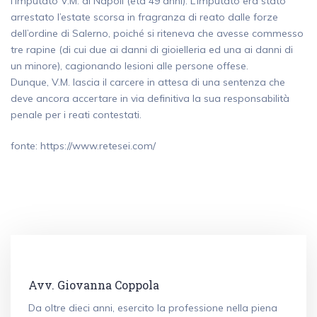
l’imputato V.M. di Napoli (età 49 anni). L’imputato era stato
arrestato l’estate scorsa in fragranza di reato dalle forze
dell’ordine di Salerno, poiché si riteneva che avesse commesso
tre rapine (di cui due ai danni di gioielleria ed una ai danni di
un minore), cagionando lesioni alle persone offese.
Dunque, V.M. lascia il carcere in attesa di una sentenza che
deve ancora accertare in via definitiva la sua responsabilità
penale per i reati contestati.
fonte: https://www.retesei.com/
Avv. Giovanna Coppola
Da oltre dieci anni, esercito la professione nella piena