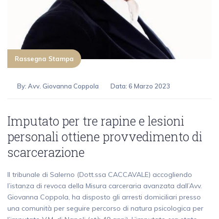
Rassegna Stampa
By:
Avv. Giovanna Coppola
Data: 6 Marzo 2023
Imputato per tre rapine e lesioni
personali ottiene provvedimento di
scarcerazione
Il tribunale di Salerno (Dott.ssa CACCAVALE) accogliendo
l’istanza di revoca della Misura carceraria avanzata dall’Avv.
Giovanna Coppola, ha disposto gli arresti domiciliari presso
una comunità per seguire percorso di natura psicologica per