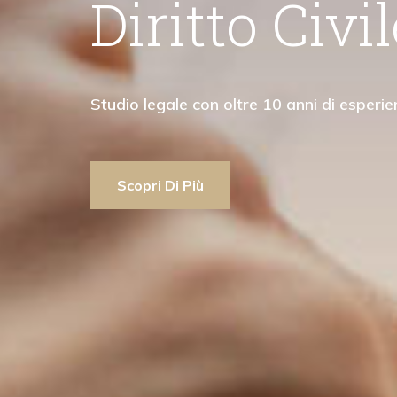
iritto Civile
diritto penale"
Studio legale con oltre 10 anni di esperienza
Scopri Di Più
Scopri Di Più