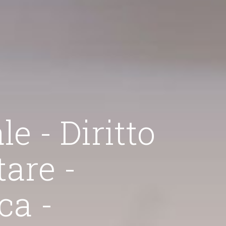
Diritto
-
itto Penale
vvocato ruota attorno ai contenziosi e alle consulenze