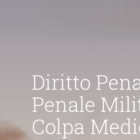
iritto Penale - 
enale Militare 
Dir
olpa Medica -
massima assistenza anche
"La mia attività di a