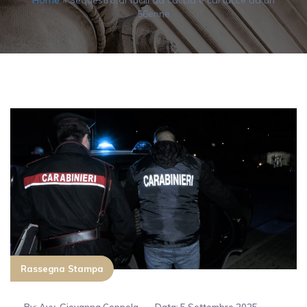
Home
»
Sequestro di fucili da caccia e cartucce ad un
56enne
Rassegna Stampa