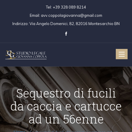
Tel:
+39 328 089 8214
Email:
avv.coppolagiovanna@gmail.com
Indirizzo:
Via Angelo Domenici, 82, 82016 Montesarchio BN
Toggle
naviga
Sequestro di fucili
da caccia e cartucce
ad un 56enne