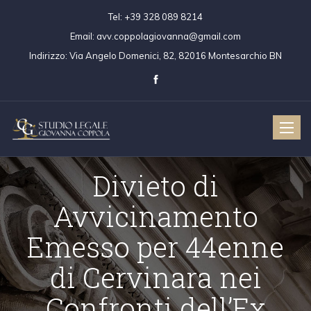
Tel:
+39 328 089 8214
Email:
avv.coppolagiovanna@gmail.com
Indirizzo:
Via Angelo Domenici, 82, 82016 Montesarchio BN
Toggle
naviga
Divieto di
Avvicinamento
Emesso per 44enne
di Cervinara nei
Confronti dell’Ex