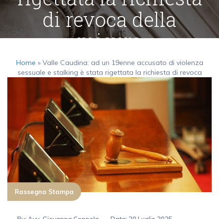
di revoca della
misura
Home
»
Valle Caudina: ad un 19enne accusato di violenza
sessuale e stalking è stata rigettata la richiesta di revoca
della misura
Rassegna Stampa