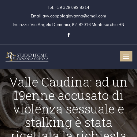
Tel:
+39 328 089 8214
Email:
avv.coppolagiovanna@gmail.com
Indirizzo:
Via Angelo Domenici, 82, 82016 Montesarchio BN
Toggle
naviga
Valle Caudina: ad un
19enne accusato di
violenza sessuale e
stalking è stata
rigettata la richiesta