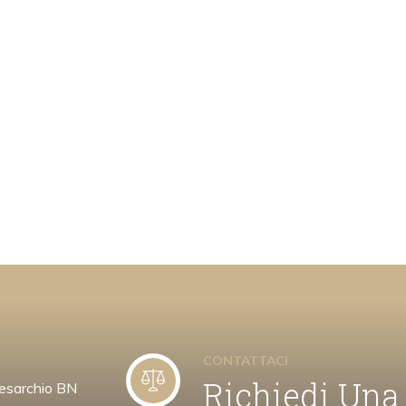
CONTATTACI
Richiedi Una
esarchio BN