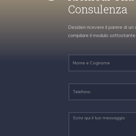
Consulenza
Desideri ricevere il parere di 
compilare il modulo sottostante