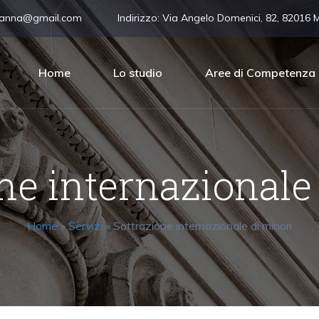
vanna@gmail.com
Indirizzo:
Via Angelo Domenici, 82, 82016 
Home
Lo studio
Aree di Competenza
ne internazionale
Home
»
Servizi
»
Sottrazione internazionale di minori