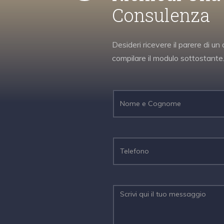
Consulenza
Desideri ricevere il parere di 
compilare il modulo sottostante