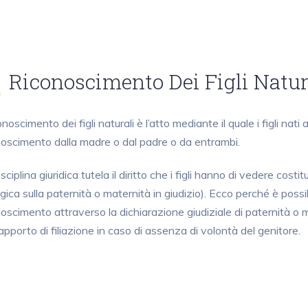
Riconoscimento Dei Figli Natur
conoscimento dei figli naturali è l’atto mediante il quale i figli nat
noscimento dalla madre o dal padre o da entrambi.
sciplina giuridica tutela il diritto che i figli hanno di vedere costi
gica sulla paternità o maternità in giudizio). Ecco perché è possib
noscimento attraverso la dichiarazione giudiziale di paternità o
rapporto di filiazione in caso di assenza di volontà del genitore.