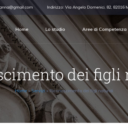
vanna@gmail.com
Indirizzo:
Via Angelo Domenici, 82, 82016 
Home
Lo studio
Aree di Competenza
cimento dei figli 
Home
»
Servizi
»
Riconoscimento dei figli naturali