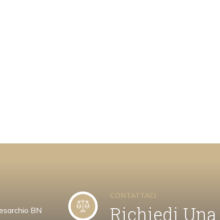
CONTATTACI
Richiedi Una
esarchio BN