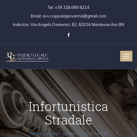
Tel:
+39 328 089 8214
Email:
avv.coppolagiovanna@gmail.com
Indirizzo:
Via Angelo Domenici, 82, 82016 Montesarchio BN
Toggle
naviga
Infortunistica
Stradale
Home
»
Servizi
»
Infortunistica Stradale