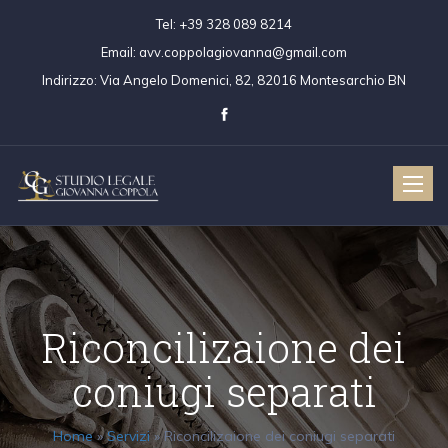
Tel:
+39 328 089 8214
Email:
avv.coppolagiovanna@gmail.com
Indirizzo:
Via Angelo Domenici, 82, 82016 Montesarchio BN
Toggle
naviga
Riconcilizaione dei
coniugi separati
Home
»
Servizi
»
Riconcilizaione dei coniugi separati