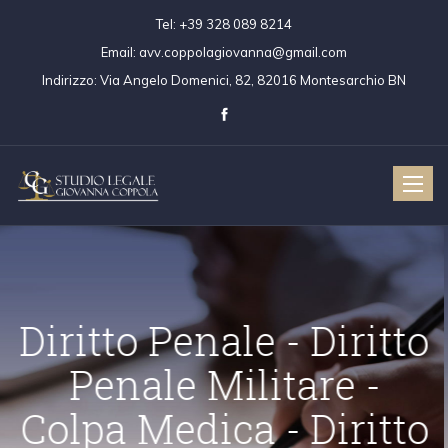
Tel:
+39 328 089 8214
Email:
avv.coppolagiovanna@gmail.com
Indirizzo:
Via Angelo Domenici, 82, 82016 Montesarchio BN
Toggle
naviga
Diritto Penale - Dir
Penale Militare 
ritto Civile
Diritto Penale
Colpa Medica - Dir
Colpa Medica
Diritto Penale 