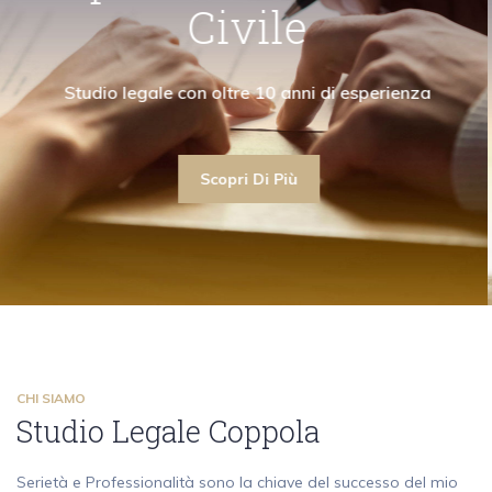
"Collaboro con avvocati civilisti garantendo la
"La mia attività di avvocato ruota attorno ai
"Collaboro con av
Civile
ima assistenza anche nell'ambito del diritto civile"
contenziosi e alle consulenze in diritto penale"
massima assistenza an
Scopri Di Più
Studio legale con oltre 10 a
Scopri Di Più
Scopri Di Più
Scopri Di Più
CHI SIAMO
Studio Legale Coppola
Serietà e Professionalità sono la chiave del successo del mio