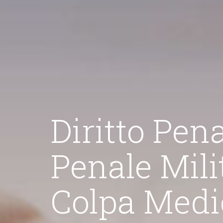
ritto Penale - D
nale Militare -
Diri
olpa Medica -
a assistenza anche
"La mia attività di avv