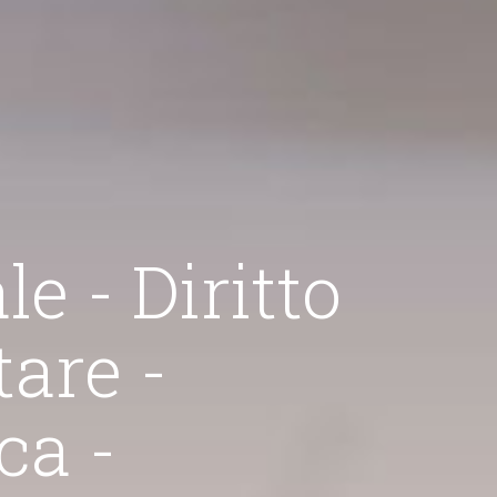
iritto
tto Penale
C
ocato ruota attorno ai contenziosi e alle consulenze in