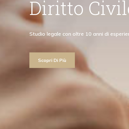
ritto Civile
diritto penale"
udio legale con oltre 10 anni di esperienza
Scopri Di Più
Scopri Di Più