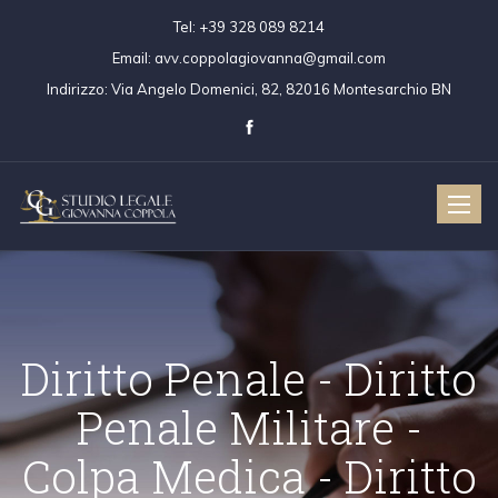
Tel:
+39 328 089 8214
Email:
avv.coppolagiovanna@gmail.com
Indirizzo:
Via Angelo Domenici, 82, 82016 Montesarchio BN
Toggle
naviga
Diritto Penale - Dir
Penale Militare 
ritto Civile
Diritto Penale
Colpa Medica - Diri
Colpa Medica
Diritto Penale 