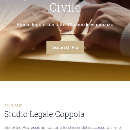
"Collaboro con avvocati civilisti garantendo la
"La mia attività di avvocato ruota attorno ai
"Collaboro con a
Civile
sima assistenza anche nell'ambito del diritto civile"
contenziosi e alle consulenze in diritto penale"
massima assistenza an
Scopri Di Più
Studio legale con oltre 10 an
Scopri Di Più
Scopri Di Più
Scopri Di Più
CHI SIAMO
Studio Legale Coppola
Serietà e Professionalità sono la chiave del successo del mio