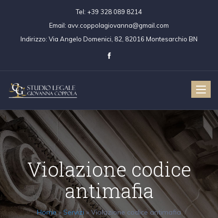
Tel:
+39 328 089 8214
Email:
avv.coppolagiovanna@gmail.com
Indirizzo:
Via Angelo Domenici, 82, 82016 Montesarchio BN
Toggle
naviga
Violazione codice
antimafia
Home
»
Servizi
»
Violazione codice antimafia