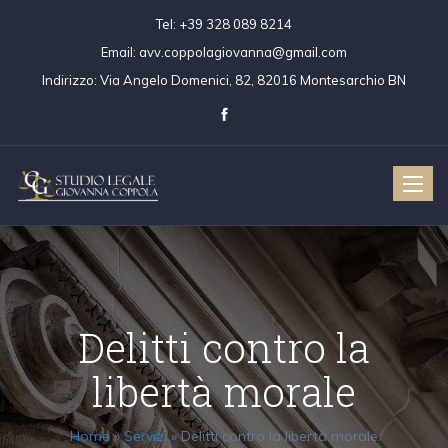
Tel:
+39 328 089 8214
Email:
avv.coppolagiovanna@gmail.com
Indirizzo:
Via Angelo Domenici, 82, 82016 Montesarchio BN
Toggle
naviga
Delitti contro la
libertà morale
Home
»
Servizi
»
Delitti contro la libertà morale