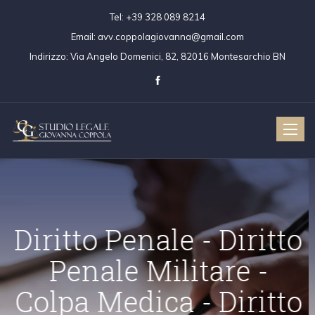
Tel:
+39 328 089 8214
Email:
avv.coppolagiovanna@gmail.com
Indirizzo:
Via Angelo Domenici, 82, 82016 Montesarchio BN
Toggle
naviga
Diritto Penale - Dir
Penale Militare 
ritto Civile
Diritto Penale
Colpa Medica - Dir
Colpa Medica
Diritto Penale 