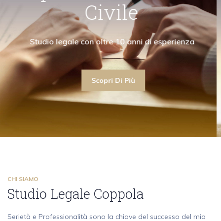
"Collaboro con avvocati civilisti garantendo la
"La mia attività di avvocato ruota attorno ai
"Collaboro con av
Civile
ima assistenza anche nell'ambito del diritto civile"
contenziosi e alle consulenze in diritto penale"
massima assistenza an
Scopri Di Più
Studio legale con oltre 10 a
Scopri Di Più
Scopri Di Più
Scopri Di Più
CHI SIAMO
Studio Legale Coppola
Serietà e Professionalità sono la chiave del successo del mio