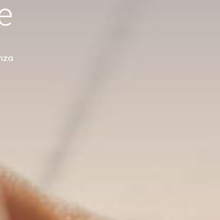
e
enale"
nza