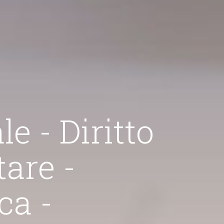
le - Diritto
tare -
Diritto Penale
ca -
ttività di avvocato ruota attorno ai contenziosi e all