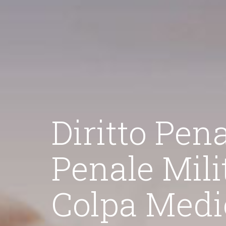
Diritto Pena
Penale Mili
vile
Colpa Medi
ati civilisti garantendo la massima assistenza anche
"La mia a