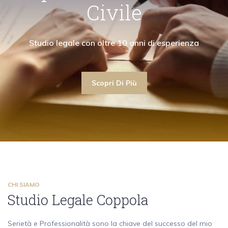
"Collaboro con avvocati civilisti garantendo la
"La mia attività di avvocato ruota attorno ai
"Collaboro con a
Civile
sima assistenza anche nell'ambito del diritto civile"
contenziosi e alle consulenze in diritto penale"
massima assistenza an
Scopri Di Più
Studio legale con oltre 10 an
Scopri Di Più
Scopri Di Più
Scopri Di Più
CHI SIAMO
Studio Legale Coppola
Serietà e Professionalità sono la chiave del successo del mio