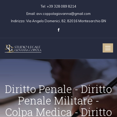
Tel:
+39 328 089 8214
Email:
avv.coppolagiovanna@gmail.com
Indirizzo:
Via Angelo Domenici, 82, 82016 Montesarchio BN
Toggle
naviga
Diritto Penale - Dir
Penale Militare 
ritto Civile
Diritto Penale
Colpa Medica - Diri
Colpa Medica
Diritto Penale 