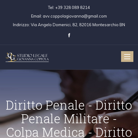
Tel:
+39 328 089 8214
Email:
avv.coppolagiovanna@gmail.com
Indirizzo:
Via Angelo Domenici, 82, 82016 Montesarchio BN
Toggle
naviga
Diritto Penale - Dir
Penale Militare 
iritto Civile
Diritto Penale
Colpa Medica - Diri
Colpa Medica
Diritto Penale 