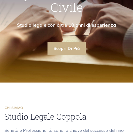
"Collaboro con avvocati civilisti garantendo la
"La mia attività di avvocato ruota attorno ai
"Collaboro con a
Civile
ima assistenza anche nell'ambito del diritto civile"
contenziosi e alle consulenze in diritto penale"
massima assistenza an
Scopri Di Più
Studio legale con oltre 10 an
Scopri Di Più
Scopri Di Più
Scopri Di Più
CHI SIAMO
Studio Legale Coppola
Serietà e Professionalità sono la chiave del successo del mio