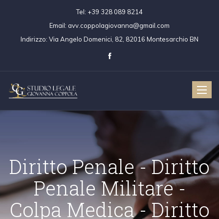
Tel:
+39 328 089 8214
Email:
avv.coppolagiovanna@gmail.com
Indirizzo:
Via Angelo Domenici, 82, 82016 Montesarchio BN
Toggle
naviga
Diritto Penale - Dir
Penale Militare 
ritto Civile
Diritto Penale
Colpa Medica - Dir
Colpa Medica
Diritto Penale 