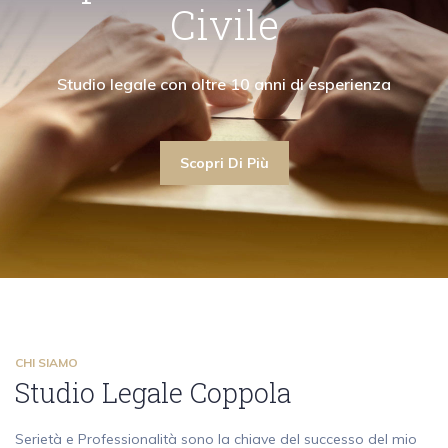
"Collaboro con avvocati civilisti garantendo la
"La mia attività di avvocato ruota attorno ai
"Collaboro con a
Civile
ima assistenza anche nell'ambito del diritto civile"
contenziosi e alle consulenze in diritto penale"
massima assistenza an
Scopri Di Più
Studio legale con oltre 10 an
Scopri Di Più
Scopri Di Più
Scopri Di Più
CHI SIAMO
Studio Legale Coppola
Serietà e Professionalità sono la chiave del successo del mio