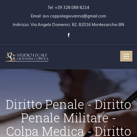
Tel:
+39 328 089 8214
Email:
avv.coppolagiovanna@gmail.com
Indirizzo:
Via Angelo Domenici, 82, 82016 Montesarchio BN
Toggle
naviga
Diritto Penale - Dir
Penale Militare 
ritto Civile
Diritto Penale
Colpa Medica - Dir
Colpa Medica
Diritto Penale 