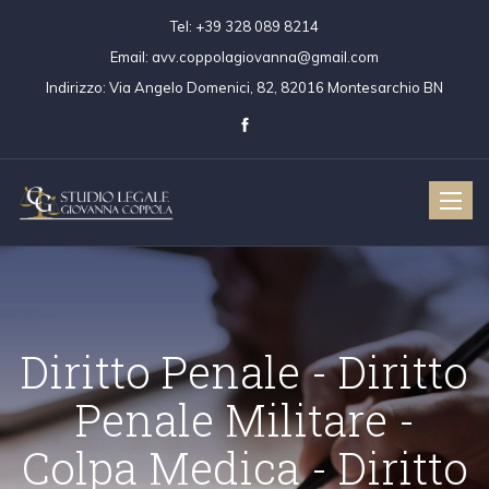
Tel:
+39 328 089 8214
Email:
avv.coppolagiovanna@gmail.com
Indirizzo:
Via Angelo Domenici, 82, 82016 Montesarchio BN
Toggle
naviga
Diritto Penale - Dir
Penale Militare 
ritto Civile
Diritto Penale
Colpa Medica - Dir
Colpa Medica
Diritto Penale 