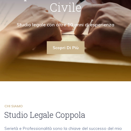
"Collaboro con avvocati civilisti garantendo la
"La mia attività di avvocato ruota attorno ai
"Collaboro con av
Civile
ima assistenza anche nell'ambito del diritto civile"
contenziosi e alle consulenze in diritto penale"
massima assistenza an
Scopri Di Più
Studio legale con oltre 10 a
Scopri Di Più
Scopri Di Più
Scopri Di Più
CHI SIAMO
Studio Legale Coppola
Serietà e Professionalità sono la chiave del successo del mio