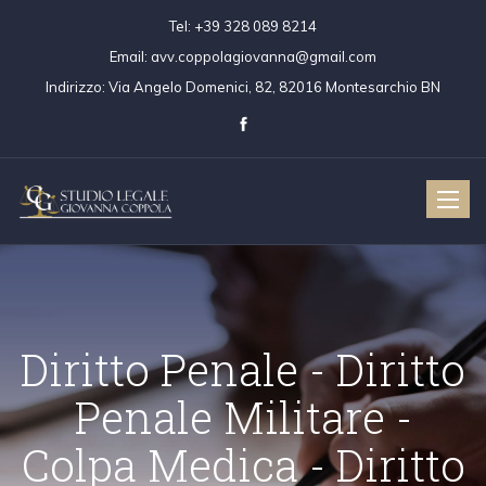
Tel:
+39 328 089 8214
Email:
avv.coppolagiovanna@gmail.com
Indirizzo:
Via Angelo Domenici, 82, 82016 Montesarchio BN
Toggle
naviga
Diritto Penale - Dir
Penale Militare 
ritto Civile
Diritto Penale
Colpa Medica - Dir
Colpa Medica
Diritto Penale 