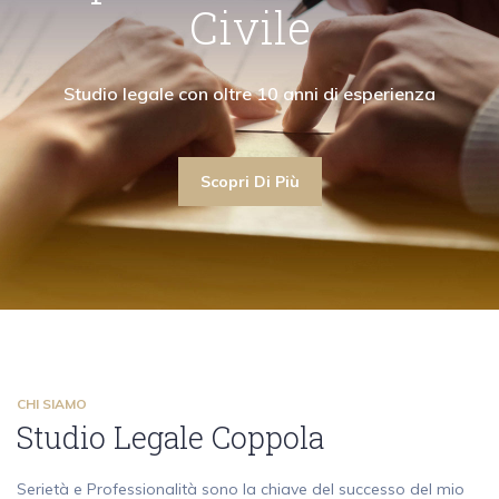
"Collaboro con avvocati civilisti garantendo la
"La mia attività di avvocato ruota attorno ai
"Collaboro con a
Civile
ima assistenza anche nell'ambito del diritto civile"
contenziosi e alle consulenze in diritto penale"
massima assistenza an
Scopri Di Più
Studio legale con oltre 10 an
Scopri Di Più
Scopri Di Più
Scopri Di Più
CHI SIAMO
Studio Legale Coppola
Serietà e Professionalità sono la chiave del successo del mio