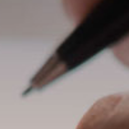
Colpa Medi
enze in