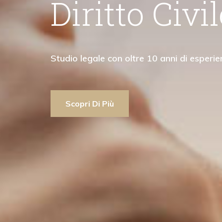
Diritto Civile
diritto penale"
Studio legale con oltre 10 anni di esperienza
Scopri Di Più
Scopri Di Più