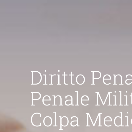
Diritto Penale -
Penale Militare
Di
Colpa Medica 
tendo la massima assistenza anche
"La mia attività 