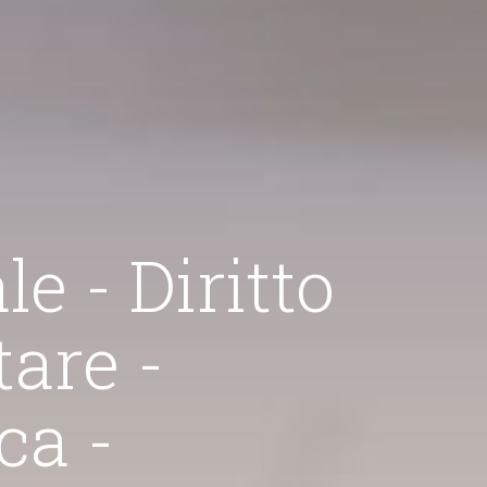
 Diritto
 -
ritto Penale
-
di avvocato ruota attorno ai contenziosi e alle consul