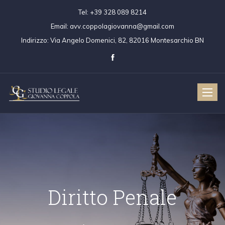
Tel:
+39 328 089 8214
Email:
avv.coppolagiovanna@gmail.com
Indirizzo:
Via Angelo Domenici, 82, 82016 Montesarchio BN
Toggle
naviga
Diritto Penale - Dir
Penale Militare 
ritto Civile
Diritto Penale
Colpa Medica - Dir
Colpa Medica
Diritto Penale 