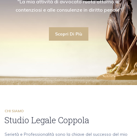
"Collaboro con avvocati civilisti garantendo la
"La mia attività di avvocato ruota attorno ai
"Collaboro con av
Civile
ima assistenza anche nell'ambito del diritto civile"
contenziosi e alle consulenze in diritto penale"
massima assistenza an
Scopri Di Più
Studio legale con oltre 10 a
Scopri Di Più
Scopri Di Più
Scopri Di Più
CHI SIAMO
Studio Legale Coppola
Serietà e Professionalità sono la chiave del successo del mio