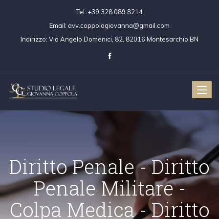
Tel:
+39 328 089 8214
Email:
avv.coppolagiovanna@gmail.com
Indirizzo:
Via Angelo Domenici, 82, 82016 Montesarchio BN
Toggle
naviga
Diritto Penale - Dir
Penale Militare 
ritto Civile
Diritto Penale
Colpa Medica - Dir
Colpa Medica
Diritto Penale 