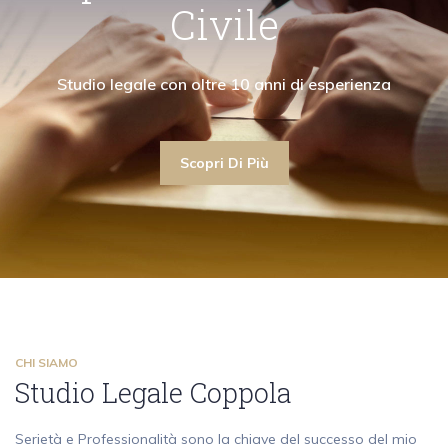
"Collaboro con avvocati civilisti garantendo la
"La mia attività di avvocato ruota attorno ai
"Collaboro con a
Civile
ima assistenza anche nell'ambito del diritto civile"
contenziosi e alle consulenze in diritto penale"
massima assistenza an
Scopri Di Più
Studio legale con oltre 10 an
Scopri Di Più
Scopri Di Più
Scopri Di Più
CHI SIAMO
Studio Legale Coppola
Serietà e Professionalità sono la chiave del successo del mio